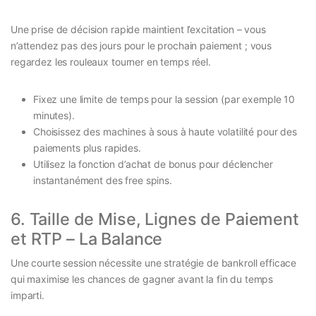
Une prise de décision rapide maintient l’excitation – vous
n’attendez pas des jours pour le prochain paiement ; vous
regardez les rouleaux tourner en temps réel.
Fixez une limite de temps pour la session (par exemple 10
minutes).
Choisissez des machines à sous à haute volatilité pour des
paiements plus rapides.
Utilisez la fonction d’achat de bonus pour déclencher
instantanément des free spins.
6. Taille de Mise, Lignes de Paiement
et RTP – La Balance
Une courte session nécessite une stratégie de bankroll efficace
qui maximise les chances de gagner avant la fin du temps
imparti.