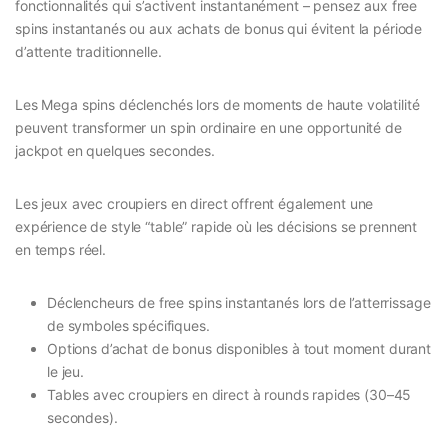
fonctionnalités qui s’activent instantanément – pensez aux free
spins instantanés ou aux achats de bonus qui évitent la période
d’attente traditionnelle.
Les Mega spins déclenchés lors de moments de haute volatilité
peuvent transformer un spin ordinaire en une opportunité de
jackpot en quelques secondes.
Les jeux avec croupiers en direct offrent également une
expérience de style “table” rapide où les décisions se prennent
en temps réel.
Déclencheurs de free spins instantanés lors de l’atterrissage
de symboles spécifiques.
Options d’achat de bonus disponibles à tout moment durant
le jeu.
Tables avec croupiers en direct à rounds rapides (30–45
secondes).