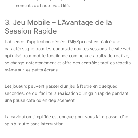
moments de haute volatilité.
3. Jeu Mobile – L’Avantage de la
Session Rapide
L’absence d’application dédiée d’AllySpin est en réalité une
caractéristique pour les joueurs de courtes sessions. Le site web
optimisé pour mobile fonctionne comme une application native,
se charge instantanément et offre des contrôles tactiles réactifs
même sur les petits écrans.
Les joueurs peuvent passer d’un jeu à l’autre en quelques
secondes, ce qui facilite la réalisation d’un gain rapide pendant
une pause café ou en déplacement.
La navigation simplifiée est conçue pour vous faire passer d’un
spin à l’autre sans interruption.